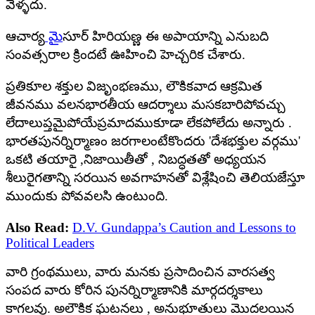
వెళ్ళదు.
ఆచార్య
మ
ైసూర్ హిరియణ్ణ ఈ అపాయాన్ని ఎనుబది
సంవత్సరాల క్రిందటే ఊహించి హెచ్చరిక చేశారు.
ప్రతికూల శక్తుల విజృంభణము, లౌకికవాద ఆక్రమిత
జీవనము వలనభారతీయ ఆదర్శాలు మసకబారిపోవచ్చు
లేదాలుప్తమైపోయేప్రమాదముకూడా లేకపోలేదు అన్నారు .
భారతపునర్నిర్మాణం జరగాలంటేకొందరు 'దేశభక్తుల వర్గము'
ఒకటి తయారై ,నిజాయితీతో , నిబద్ధతతో అధ్యయన
శీలురైగతాన్ని సరయిన అవగాహనతో విశ్లేషించి తెలియజేస్తూ
ముందుకు పోవవలసి ఉంటుంది.
Also Read:
D.V. Gundappa’s Caution and Lessons to
Political Leaders
వారి గ్రంథములు, వారు మనకు ప్రసాదించిన వారసత్వ
సంపద వారు కోరిన పునర్నిర్మాణానికి మార్గదర్శకాలు
కాగలవు. అలౌకిక ఘటనలు , అనుభూతులు మొదలయిన