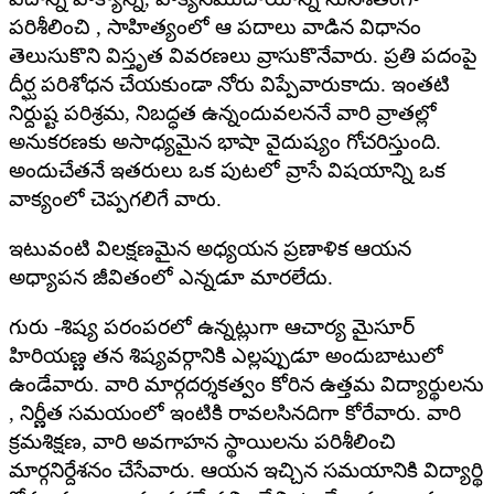
పరిశీలించి , సాహిత్యంలో ఆ పదాలు వాడిన విధానం
తెలుసుకొని విస్తృత వివరణలు వ్రాసుకొనేవారు. ప్రతి పదంపై
దీర్ఘ పరిశోధన చేయకుండా నోరు విప్పేవారుకాదు. ఇంతటి
నిర్దుష్ట పరిశ్రమ, నిబద్ధత ఉన్నందువలననే వారి వ్రాతల్లో
అనుకరణకు అసాధ్యమైన భాషా వైదుష్యం గోచరిస్తుంది.
అందుచేతనే ఇతరులు ఒక పుటలో వ్రాసే విషయాన్ని ఒక
వాక్యంలో చెప్పగలిగే వారు.
ఇటువంటి విలక్షణమైన అధ్యయన ప్రణాళిక ఆయన
అధ్యాపన జీవితంలో ఎన్నడూ మారలేదు.
గురు -శిష్య పరంపరలో ఉన్నట్లుగా ఆచార్య మైసూర్
హిరియణ్ణ తన శిష్యవర్గానికి ఎల్లప్పుడూ అందుబాటులో
ఉండేవారు. వారి మార్గదర్శకత్వం కోరిన ఉత్తమ విద్యార్థులను
, నిర్ణీత సమయంలో ఇంటికి రావలసినదిగా కోరేవారు. వారి
క్రమశిక్షణ, వారి అవగాహన స్థాయిలను పరిశీలించి
మార్గనిర్దేశనం చేసేవారు. ఆయన ఇచ్చిన సమయానికి విద్యార్థి