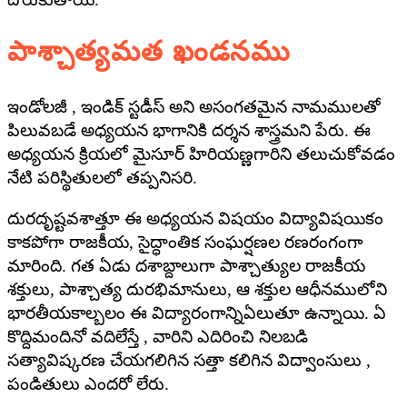
పాశ్చాత్యమత ఖండనము
ఇండోలజీ , ఇండిక్ స్టడీస్ అని అసంగతమైన నామములతో
పిలువబడే అధ్యయన భాగానికి దర్శన శాస్త్రమని పేరు. ఈ
అధ్యయన క్రియలో మైసూర్ హిరియణ్ణగారిని తలుచుకోవడం
నేటి పరిస్థితులలో తప్పనిసరి.
దురదృష్టవశాత్తూ ఈ అధ్యయన విషయం విద్యావిషయికం
కాకపోగా రాజకీయ, సైద్ధాంతిక సంఘర్షణల రణరంగంగా
మారింది. గత ఏడు దశాబ్దాలుగా పాశ్చాత్యుల రాజకీయ
శక్తులు, పాశ్చాత్య దురభిమానులు, ఆ శక్తుల ఆధీనములోని
భారతీయకాల్బలం ఈ విద్యారంగాన్నిఏలుతూ ఉన్నాయి. ఏ
కొద్దిమందినో వదిలేస్తే , వారిని ఎదిరించి నిలబడి
సత్యావిష్కరణ చేయగలిగిన సత్తా కలిగిన విద్వాంసులు ,
పండితులు ఎందరో లేరు.