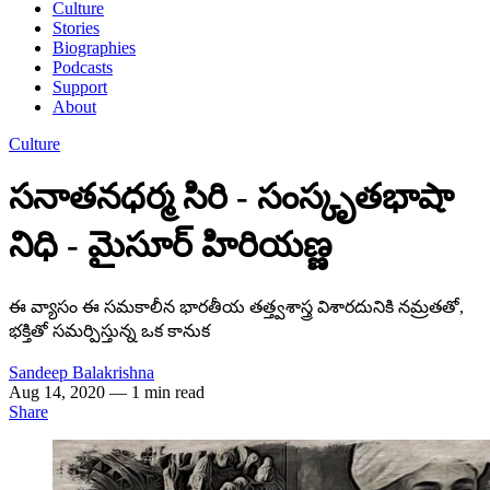
Culture
Stories
Biographies
Podcasts
Support
About
Culture
సనాతనధర్మ సిరి - సంస్కృతభాషా
నిధి - మైసూర్ హిరియణ్ణ
ఈ వ్యాసం ఈ సమకాలీన భారతీయ తత్త్వశాస్త్ర విశారదునికి నమ్రతతో,
భక్తితో సమర్పిస్తున్న ఒక కానుక
Sandeep Balakrishna
Aug 14, 2020
— 1 min read
Share