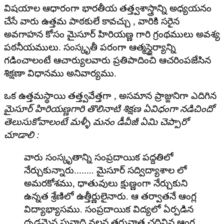
విషయాల ఆధారంగా భారతీయ తత్త్వశాస్త్రాన్ని అధ్యయనం
చేసే వారు ఉత్తమ పాఠకులే కావచ్చు , వారికి సరైన
అవగాహన కోసం మైసూర్ హిరియణ్ణ గారి గ్రంథములు అవశ్య
పఠనీయములు. సంస్కృతీ పరంగా ఆత్మస్థైర్యాన్ని
గడించాలంటే ఆచార్యులవారు ప్రతిపాదించి ఆచరింపజేసిన
శిక్షణా విధానము అనివార్యము.
ఒక ఉత్తమస్థాయి తత్త్వవేత్తగా , అసమాన ప్రాజ్ఙునిగా ఎదిగిన
మైసూర్ హిరియణ్ణగారి తొలినాటి శిక్షణ ఏవిధంగా నడిచిందో
తెలుసుకోవాలంటే మళ్ళీ మనం డీవీజీ ఏమి చెప్పారో
చూడాలి :
వారు సంస్కృతాన్ని సంప్రదాయిక పద్దతిలో
నేర్చుకున్నారు........ మైసూర్ సద్విద్యాశాల లో
అమరకోశము, ధాతువులు క్షుణ్ణంగా నేర్చుకుని
ఉన్నత శ్రేణిలో ఉత్తీర్ణులైనారు. ఆ తర్వాతనే ఆంగ్ల
విద్యాభ్యాసము. సంప్రదాయిక విద్యలో ఏర్పడిన
దృఢమైన పునాది వలన తరువాత చదివిన ఆంగ్ల