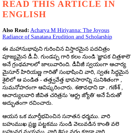
READ THIS ARTICLE IN
ENGLISH
Also Read:
Acharya M Hiriyanna: The Joyous
Radiance of Sanatana Erudition and Scholarship
ఈ మహానుభావుని గురించిన విస్తారమైన పదచిత్రం
పూజ్యమైన డీ.వీ. గుండప్ప గారి కలం నుండి 'జ్ఞాపక చిత్రశాలె'
అనే గ్రంథమాలలో జాలువారింది. డీవీజీ స్వయంగా ఆచార్య
మైసూర్ హిరియణ్ణ గారితో సంభాషించి వారి, స్వతః సిద్ధమైన
శైలిలో ఆ పండిత - తత్త్వవేత్త భావసారాన్ని సునిశితంగా ,
సుమనోహరంగా ఆవిష్కరించారు. శతావధాని డా . గణేశ్ ,
ఆచార్యులవారి జీవిత చరిత్రను 'ఆర్ద్ర జ్యోతి' అనే పేరుతో
అద్భుతంగా రచించారు.
ఆయన ఒక మూర్తీభవించిన సనాతన ధర్మము. వారి
బహుముఖ ప్రజ్ఞ పట్టకము నుండి వెలువడిన కాంతి వలె
బహువర్ణ మయము. వారి శిష్య వర్గం కూడా వారి