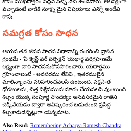
కోసం ముఖద్వారం వద్దనే వచ్చి వేచి ఉండేవారు. ఆలస్యంగా
వచ్చాడంటే వాడికి సూక్ష్మ మైన విషయాలు ఎన్నో అందేవి
కావు.
సమగ్రత కోసం సాధన
ఆయన తన జీవన సాధన విధానాన్ని రంగరించి వ్రాసిన
గ్రంథమే - 'ఏ క్వెస్ట్ ఫర్ పర్ఫెక్షన్ 'యథార్థ పరిగ్రహణమే
లక్ష్యంగా వారి సాధననుకొనసాగించారు. యథార్థము
గ్రహించాలంటే - అవసరము లేనివి , ఇతరములైన
మాలిన్యాలను పరిహరించవలసి ఉంటుంది. పక్షపాత
ధోరణులను, చిత్త విక్షేపమునుదూరం చేయవలసి వుంటుంది.
శిల్పం యొక్క సంపూర్ణ సౌందర్యం అనవసరమైన రాతిని
చెక్కివేయడం ద్వారా ఆవిష్కరించ బడుతుంది ప్రసిద్ధ
శిల్పకారుడన్నట్లుగా యన్నమాట.
Also Read:
Remembering Acharya Ramesh Chandra