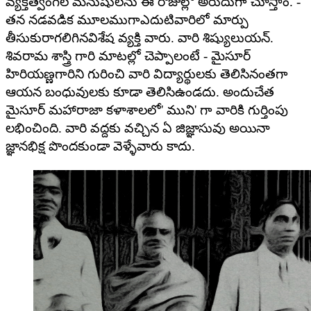
వ్యక్తిత్వంగల మనుషులను ఈ రోజుల్లో అరుదుగా చూస్తాం. -
తన నడవడిక మూలముగాఎదుటివారిలో మార్పు
తీసుకురాగలిగినవిశేష వ్యక్తి వారు. వారి శిష్యులుయన్.
శివరామ శాస్త్రి గారి మాటల్లో చెప్పాలంటే - మైసూర్
హిరియణ్ణగారిని గురించి వారి విద్యార్థులకు తెలిసినంతగా
ఆయన బంధువులకు కూడా తెలిసిఉండదు. అందుచేత
మైసూర్ మహారాజా కళాశాలలో' ముని' గా వారికి గుర్తింపు
లభించింది. వారి వద్దకు వచ్చిన ఏ జిజ్ఞాసువు అయినా
జ్ఞానభిక్ష పొందకుండా వెళ్ళేవారు కాదు.