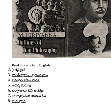
Read this article in English
స్థితప్రజ్ఞత
పాండిత్యము - ప్రయత్నము
సమగ్రత కోసం సాధన
ఆదర్శ గురువు
ఆర్భాటాలు లేని ఆదర్శం
పాశ్చాత్యమత ఖండనము
మలి వ్రాత