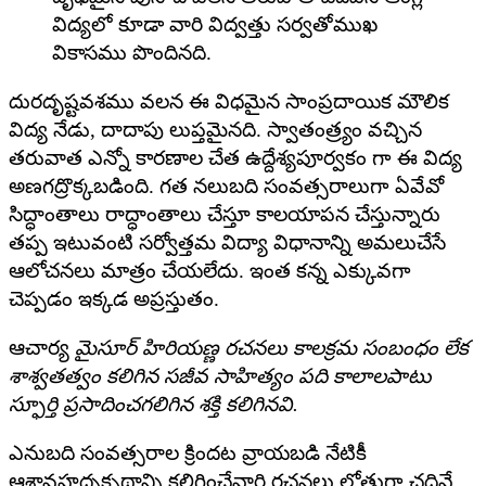
విద్యలో కూడా వారి విద్వత్తు సర్వతోముఖ
వికాసము పొందినది.
దురదృష్టవశము వలన ఈ విధమైన సాంప్రదాయిక మౌలిక
విద్య నేడు, దాదాపు లుప్తమైనది. స్వాతంత్ర్యం వచ్చిన
తరువాత ఎన్నో కారణాల చేత ఉద్దేశ్యపూర్వకం గా ఈ విద్య
అణగద్రొక్కబడింది. గత నలుబది సంవత్సరాలుగా ఏవేవో
సిద్ధాంతాలు రాద్ధాంతాలు చేస్తూ కాలయాపన చేస్తున్నారు
తప్ప ఇటువంటి సర్వోత్తమ విద్యా విధానాన్ని అమలుచేసే
ఆలోచనలు మాత్రం చేయలేదు. ఇంత కన్న ఎక్కువగా
చెప్పడం ఇక్కడ అప్రస్తుతం.
ఆచార్య
మైసూర్ హిరియణ్ణ రచనలు కాలక్రమ సంబంధం లేక
శాశ్వతత్వం కలిగిన సజీవ సాహిత్యం పది కాలాలపాటు
స్ఫూర్తి ప్రసాదించగలిగిన శక్తి కలిగినవి.
ఎనుబది సంవత్సరాల క్రిందట వ్రాయబడి నేటికీ
ఆశావహదృక్పథాన్ని కలిగించేవారి రచనలు లోతుగా చదివే