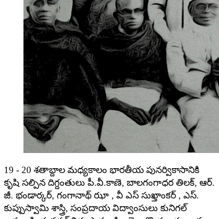
19 - 20 శతాబ్దాల మధ్యకాలం భారతీయ పునర్వికాసానికి
కృషి సల్పిన దిగ్దంతులు పీ.వీ.కాణె, బాలగంగాధర తిలక్, ఆర్.
జీ. భండార్కర్, గంగానాథ్ ఝా , వీ ఎస్ సుఖ్తాంకర్ , ఎస్.
కుప్పుస్వామి శాస్త్రి, సంప్రదాయ విద్వాంసులు కునిగల్