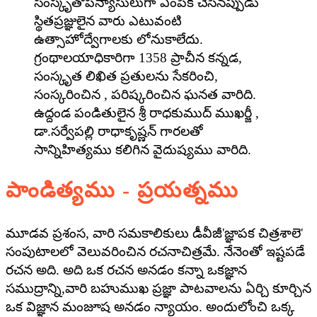
సంస్కృతోపన్యాసులుగా ఎంపిక చేసినప్పుడు
స్థితప్రజ్ఞులైన వారు ఎటువంటి
ఉత్సాహోద్వేగాలకు లోనుకాలేదు.
గ్రంథాలయాధికారిగా 1358 ప్రాచీన కన్నడ,
సంస్కృత లిఖిత ప్రతులను సేకరించి,
సంస్కరించిన , పరిష్కరించిన ఘనత వారిది.
ఉద్దండ పండితులైన శ్రీ రాధకుముద్ ముఖర్జీ ,
డా.సర్వేపల్లి రాధాకృష్ణన్ గారలతో
సాన్నిహిత్యము కలిగిన వైదుష్యము వారిది.
పాండిత్యము - ప్రయత్నము
మూడవ ప్రశంస, వారి సమకాలికులు డీవీజీ'జ్ఞాపక చిత్రశాలె'
సంపుటాలలో వెలువరించిన రచనాచిత్రమే. నేనెంతో ఇష్టపడే
రచన అది. అది ఒక రచన అనడం కన్నా ఒకజ్ఞాన
సముద్రాన్ని,వారి బహుముఖ ప్రజ్ఞా పాటవాలను ఏర్చి కూర్చిన
ఒక విజ్ఞాన మంజూష అనడం న్యాయం. అందులోంచి ఒక్క