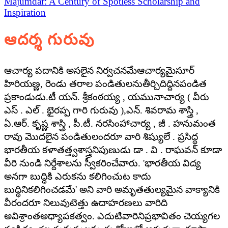
Majumdar: A Century of Spotless Scholarship and
Inspiration
ఆదర్శ గురువు
ఆచార్య పదానికి అసలైన నిర్వచనమేఆచార్యమైసూర్
హిరియణ్ణ, రెండు తరాల పండితులనుతీర్చిదిద్దినపండిత
ప్రకాండుడు.టీ యన్. శ్రీకంఠయ్య , యమునాచార్య ( వీరు
ఎస్ . ఎల్ . భైరప్ప గారి గురువు ),ఎన్. శివరామ శాస్త్రి ,
ఏ.ఆర్. కృష్ణ శాస్త్రి , పీ.టీ. నరసింహాచార్య , జీ . హనుమంత
రావు మొదలైన పండితులందరూ వారి శిష్యులే . ప్రసిద్ధ
భారతీయ కళాతత్త్వశాస్త్రనిపుణుడు డా . వి . రాఘవన్ కూడా
వీరి నుండి నిర్దేశాలను స్వీకరించేవారు. 'భారతీయ విద్య
అనగా బుద్ధికి ఎరుకను కలిగించుట కాదు
బుద్ధినికలిగించడమే' అని వారి అమృతతుల్యమైన వాక్యానికి
వీరందరూ నిలువుటెత్తు ఉదాహరణలు వారిది
అవిశ్రాంతఅధ్యాపకత్వం. ఎదుటివారినిప్రభావితం చెయ్యగల