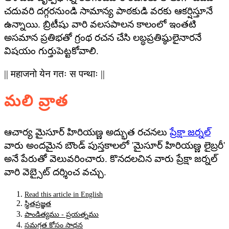
చదువరి దగ్గరనుండి సామాన్య పాఠకుడి వరకు ఆకర్షిస్తూనే
ఉన్నాయి. బ్రిటీషు వారి వలసపాలన కాలంలో ఇంతటి
అసమాన ప్రతిభతో గ్రంథ రచన చేసి లబ్ధప్రతిష్ఠులైనారనే
విషయం గుర్తుపెట్టకోవాలి.
|| महाजनो येन गतः स पन्थाः ||
మలి వ్రాత
ఆచార్య మైసూర్ హిరియణ్ణ అద్భుత రచనలు
ప్రేక్షా జర్నల్
వారు అందమైన బౌండ్ పుస్తకాలలో 'మైసూర్ హిరియణ్ణ లైబ్రరీ'
అనే పేరుతో వెలువరించారు. కొనదలచిన వారు ప్రేక్షా జర్నల్
వారి వెబ్సైట్ దర్శించ వచ్చు.
Read this article in English
స్థితప్రజ్ఞత
పాండిత్యము - ప్రయత్నము
సమగ్రత కోసం సాధన