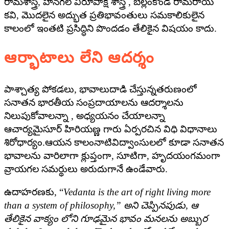
రామశాస్త్రి, హనగల్ విరూపాక్ష శాస్త్రి , బెల్లంకొండ రామరాయ
కవి, మొదలైన అద్భుత ప్రతిభావంతులు సమకాలికులైన
కాలంలో ఇంతటి ప్రసిద్ధిని పొందడం తేలికైన విషయం కాదు.
ఆర్భాటాలు లేని ఆదర్శం
పాశ్చాత్య పోకడలు, భావాలుదాడి చేస్తున్నతరుణంలో
సనాతన భారతీయ సంప్రదాయాలను ఆదర్శాలను
నిలుపుకోవాలన్నా , అధ్యయనం చేయాలన్నా
ఆచార్యమైసూర్ హిరియణ్ణ గారు ఏర్పరచిన విధి విధానాలు
శిరోధార్యం.ఆయన కాలంనాటివిద్వాంసులలో కూడా సనాతన
భావాలను వారిలాగా క్లుప్తంగా, సూటిగా, హృదయంగమంగా
వ్రాయగల సమర్థులు అరుదుగానే ఉండేవారు.
ఉదాహరణకు, “
Vedanta is the art of right living more
than a system of philosophy,” అని చెప్పినపుడు, ఆ
తేలికైన వాక్యం లోని గూఢమైన భావం మనలను అబ్బుర