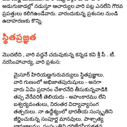
అడుగుజాడల్లో నడుస్తూ ఆచార్యుల వారి పట్ల ఎనలేని గౌరవ
ప్రపత్తులు కలిగిఉండేవారు. వారందుకున్న ప్రశంసల నుండి
ఉదాహరణకు కొన్ని.
స్థితప్రజ్ఞత
మొదటిది , వారి వద్దనే చదువుకున్న కన్నడ కవి శ్రీ పీ . టీ.
నరసింహాచార్య, వారి ప్రశంస:
మైసూర్ హిరియణ్ణగురువర్యులు స్థితప్రజ్ఞులు.
వారి గుణంలో అభిజాతపురుషులు - అనగా
వారు ఏమి ప్రదానం చేశారనేది తీసుకున్నవాడికి
తప్ప వేరేవరికీ తెలియదు - అహంకారము లేని
ఐశ్వర్యవంతులు, నిరంతర విద్యావ్యాసంగ
తత్పరులు. నా ఉద్దేశ్యంలో భారతీయ సంస్కృతిని
జీర్ణించుకున్న సంపూర్ణ మానవులు. పాశ్చాత్య
భావజాలము, సంస్కృతిని దరిజేరనీయకతన