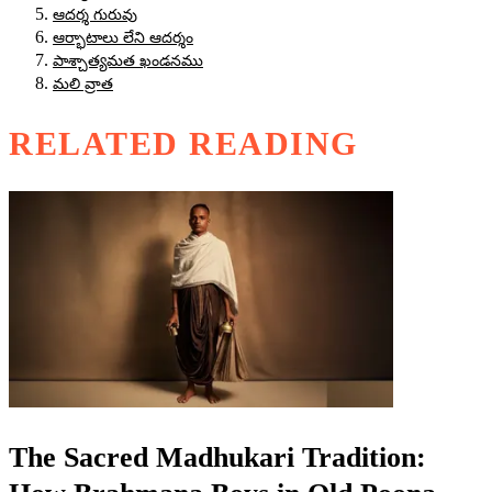
ఆదర్శ గురువు
ఆర్భాటాలు లేని ఆదర్శం
పాశ్చాత్యమత ఖండనము
మలి వ్రాత
RELATED READING
The Sacred Madhukari Tradition: