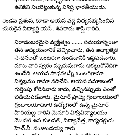
ఉనికిని నిలబెట్టుకున్న విశిష్ట భారతీయుడు.
రెండవ ప్రశంస, కూడా ఆయన వద్ద విద్యనభ్యసించిన
చురుకైన విద్యార్థి యన్ . శివరామ శాస్త్రి గారిది.
నిరాడంబరమైన వ్యక్తిత్వం ....... సమయాన్నంతా
తన అధ్యయనానికే వెచ్చించారు, తన ఆధ్యాత్మిక
సాధనలతో ఒంటరిగా ఉండడానికి ఇష్టపడేవారు.
మాట వారి స్వరం మృదువుగాను ఆకట్టుకొనేదిగా
ఉండేది. ఆయన సాధనలన్నీ ఒంటరిగానూ ,
నిశ్శబ్దము గానూ నడిచేవి. ఆయన సమాజంలో
గుర్తింపు కోరినవారు కాదు, వచ్చినప్పుడు ఎంతో
బిడియపడేవారు. మైసూర్ ప్రాచ్య గ్రంథాలయంలో
గ్రంథాలయాధికారి ఉద్యోగంలో ఉన్న మైసూర్
హిరియణ్ణ గారిని మైసూర్ విశ్వవిద్యాలయం
మొదటి ఉప కులపతి, విద్యావేత్త, కార్యదక్షుడు
హెచ్.వీ. నంజుండయ్య గారు