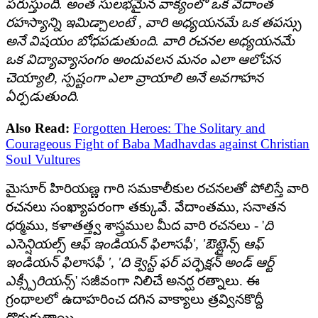
పరుస్తుంది. అంత సులభమైన వాక్యంలో ఒక వేదాంత
రహస్యాన్ని ఇమిడ్చాలంటే , వారి అధ్యయనమే ఒక తపస్సు
అనే విషయం బోధపడుతుంది. వారి రచనల అధ్యయనమే
ఒక విద్యావ్యాసంగం అందువలన మనం ఎలా ఆలోచన
చెయ్యాలి, స్పష్టంగా ఎలా వ్రాయాలి అనే అవగాహన
ఏర్పడుతుంది.
Also Read:
Forgotten Heroes: The Solitary and
Courageous Fight of Baba Madhavdas against Christian
Soul Vultures
మైసూర్ హిరియణ్ణ గారి సమకాలీకుల రచనలతో పోలిస్తే వారి
రచనలు సంఖ్యాపరంగా తక్కువే. వేదాంతము, సనాతన
ధర్మము, కళాతత్త్వ శాస్త్రముల మీద వారి రచనలు - '
ది
ఎసెన్షియల్స్ ఆఫ్ ఇండియన్ ఫిలాసఫీ', 'ఔట్లైన్స్ ఆఫ్
ఇండియన్ ఫిలాసఫీ ', 'ది క్వెస్ట్ ఫర్ పర్ఫెక్షన్ అండ్ ఆర్ట్
ఎక్స్పీరియన్స్
' సజీవంగా నిలిచే అనర్ఘ రత్నాలు. ఈ
గ్రంథాలలో ఉదాహరించ దగిన వాక్యాలు త్రవ్వినకొద్దీ
దొరుకుతాయి.