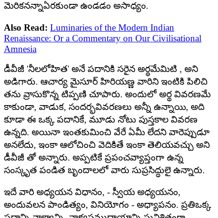
మెరికనన్నాఏరకుండా ఉండడం అసాధ్యం.
Also Read:
Luminaries of the Modern Indian
Renaissance: Or a Commentary on Our Civilisational
Amnesia
డీవీజీ 'నీలలోహిత' అనే పదానికి సరైన అర్థమేమిటి , అని
అడిగారు. ఆచార్య మైసూర్ హిరియణ్ణ వారిని ఇంటికి పిలిచి
తను వ్రాసుకొన్న టిప్పణి చూపారు. అందులో అర్థ వివరణమే
కాకుండా, వాడుక, సందర్భవివరణలు అన్నీ ఉన్నాయి, అది
కూడా ఈ ఒక్క పదానికే, మూడు నోటు పుస్తకాల వివరణ
ఉన్నది. అయినా ఇంతకుమించి వేరే ఏమీ లేదని వారెప్పుడూ
అనలేదు, ఇంకా ఆలోచించి వెదికితే ఇంకా తెలియవచ్చు అని
డీవీజీ తో అన్నారు. అప్పటికే ప్రపంచవ్యాప్తంగా ఉన్న
సంస్కృత పండిత బృందాలలో వారు సుప్రసిద్ధులై ఉన్నారు.
ఇదే వారి అధ్యయన విధానం, - స్వీయ అధ్యయనం,
అందువలన పాండిత్యం, వినియోగం - అధ్యాపనం. ప్రతిఒక్క
పదాన్ని వాక్యాన్ని, వాక్యసముదాయాన్ని సునిశితంగా