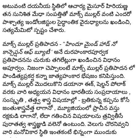
అటువంటి దయనీయ స్థితిలో ఆచార్య మైసూర్ హిరియణ్ణ
తన సునిశిత మేధా సంపత్తితో మాక్స్ ముల్లర్ వంటి ఎందరో
పాశ్చాత్య ఇండోలజిస్టుల సైద్ధాంతిక వైరుధ్యాలను ఖండించి,
సత్యమేమిటో స్పష్టం చేశారు.
మాక్స్ ముల్లర్ ప్రతిపాదన - "
హిందూ మైండ్ హాడ్ నో
కాన్సెప్షన్ ఆఫ్ బ్యూటీ
' అనే దురహంకారపూర్వక
ప్రతిపాదనను చురుకు తగిలేట్లుగా ఖండించిన విధానం
అపూర్వం. నిజంగా చెప్పాలంటే మాక్స్ ముల్లర్ ప్రతిపాదన లో
పాండిత్యప్రకర్ష కన్నా జాత్యహంకార భేషజం కనిపిస్తుంది.
మాక్స్ ముల్లర్ మొదలుకొని డయానా ఈక్, షెల్డన్ పోలాక్
వరకు వారి అధ్యయన విధానం భారతీయ సంప్రదాయాలు ,
సంస్కృతి , తత్త్వ శాస్త్ర విషయాల్లో - బ్రతికున్న కప్పను కోసే
జంతుశాస్త్రవేత్త లాగానో , మ్యూజియంలో ప్రాచీన వస్తు
రక్షకుడి లాగానో, లేదా గతించిన విషయాలను త్రవ్వితీసే
పురాతత్వ శాస్త్రజ్ఞుడి వలెనో ఉంటుంది. వెలుగు చొరనివ్వని
వారి మనోవికార స్థితి ఇంతకంటే భిన్నంగా ముందుకు