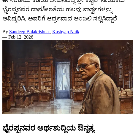
ಭೈರಪ್ಪನವರ ದಾನಶೀಲತೆಯ ಹಲವು ಪಾರ್ಶ್ವಗಳನ್ನು
ಆವಿಷ್ಕರಿಸಿ, ಅವರಿಗೆ ಆರ್ದ್ರವಾದ ಅಂಜಲಿ ಸಲ್ಲಿಸಿದ್ದಾರೆ
By
Sandeep Balakrishna
,
Kashyap Naik
—
Feb 12, 2026
ಭೈರಪ್ಪನವರ ಅರ್ಥಶುದ್ಧಿಯ ಔನ್ನತ್ಯ