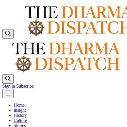
Sign in
Subscribe
Home
Insight
History
Culture
Stories