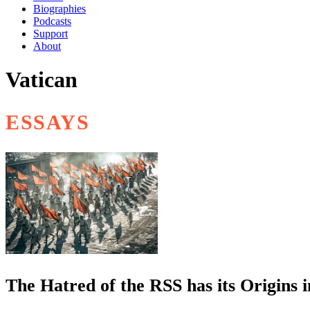
Biographies
Podcasts
Support
About
Vatican
ESSAYS
The Hatred of the RSS has its Origins 