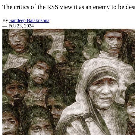
The critics of the RSS view it as an enemy to be des
By
Sandeep Balakrishna
—
Feb 23, 2024