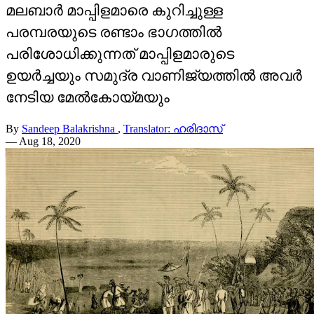
മലബാർ മാപ്പിളമാരെ കുറിച്ചുള്ള
പരമ്പരയുടെ രണ്ടാം ഭാഗത്തിൽ
പരിശോധിക്കുന്നത് മാപ്പിളമാരുടെ
ഉയർച്ചയും സമുദ്ര വാണിജ്യത്തിൽ അവർ
നേടിയ മേൽകോയ്മയും
By
Sandeep Balakrishna
,
Translator: ഹരിദാസ്
—
Aug 18, 2020