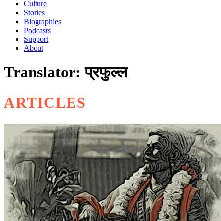
Culture
Stories
Biographies
Podcasts
Support
About
Translator: प्रफुल्ल
ARTICLES