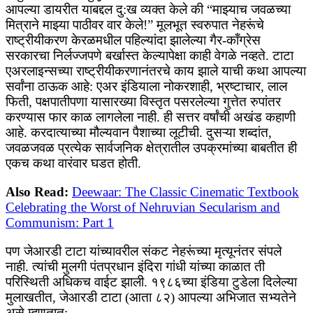
आपल्या डायरीत याबद्दल दु:ख व्यक्त केले की “माझ्याच जवळच्या
मित्राने माझ्या पाठीवर वार केले!” मूलभूत स्वरुपात नेहरूंचे
राष्ट्रीयीकरण केरळमधील पहिल्यांदा झालेल्या गैर-कॉंग्रेस
सरकारचा निर्लज्जपणे बर्खास्त केल्यापेक्षा काही वेगळे नव्हते. टाटा
एअरलाइन्सच्या राष्ट्रीयीकरणानंतरचे काय झाले याची कथा आपल्या
सर्वांना ठाऊक आहे: एअर इंडियाला नोकरशाही, भ्रष्टाचार, लाल
फिती, पक्षपातीपणा यासारख्या विस्तृत पसरलेल्या गुत्तेत रुपांतर
करण्यास फार काळ लागलेला नाही. ही सत्तर वर्षांची अखंड कहाणी
आहे. करदात्याच्या मौल्यवान पैशाच्या लूटीची. दुसऱ्या शब्दांत,
जवळजवळ प्रत्येक सार्वजनिक क्षेत्रातील उपक्रमांच्या बाबतीत ही
एकच कथा वारंवार घडत होती.
Also Read:
Deewaar: The Classic Cinematic Textbook
Celebrating the Worst of Nehruvian Secularism and
Communism: Part 1
पण जेआरडी टाटा यांच्यावरील संकट नेहरूंच्या मृत्यूनंतर संपले
नाही. त्यांची मुलगी पंतप्रधान इंदिरा गांधी यांच्या काळात ती
परिस्थिती अधिकच वाईट झाली. १९८६च्या इंडिया टुडेला दिलेल्या
मुलाखतीत, जेआरडी टाटा (आता ८२) आपल्या अभिजात सभ्यतेने
असे म्हणतात: