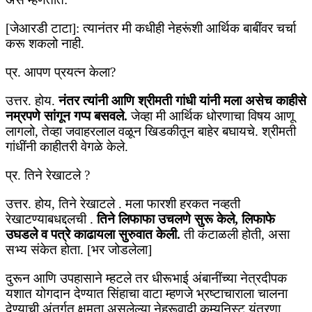
[जेआरडी टाटा]: त्यानंतर मी कधीही नेहरूंशी आर्थिक बाबींवर चर्चा
करू शकलो नाही.
प्र. आपण प्रयत्न केला?
उत्तर. होय.
नंतर त्यांनी आणि श्रीमती गांधी यांनी मला असेच काहीसे
नम्रपणे सांगून गप्प बसवले.
जेव्हा मी आर्थिक धोरणाचा विषय आणू
लागलो, तेव्हा जवाहरलाल वळून खिडकीतून बाहेर बघायचे. श्रीमती
गांधींनी काहीतरी वेगळे केले.
प्र. तिने रेखाटले ?
उत्तर. होय, तिने रेखाटले . मला फारशी हरकत नव्हती
रेखाटण्याबधद्दलची .
तिने लिफाफा उचलणे सुरू केले, लिफाफे
उघडले व पत्रे काढायला सुरुवात केली.
ती कंटाळली होती, असा
सभ्य संकेत होता. [भर जोडलेला]
दुरून आणि उपहासाने म्हटले तर धीरूभाई अंबानींच्या नेत्रदीपक
यशात योगदान देण्यात सिंहाचा वाटा म्हणजे भ्रष्टाचाराला चालना
देण्याची अंतर्गत क्षमता असलेल्या नेहरूवादी कम्युनिस्ट यंत्रणा