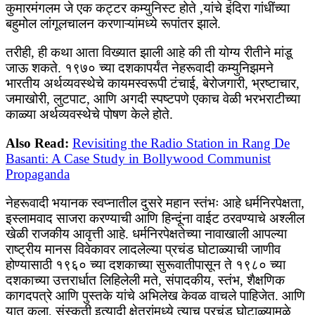
कुमारमंगलम जे एक कट्टर कम्युनिस्ट होते ,यांचे इंदिरा गांधींच्या
बहुमोल लांगूलचालन करणाऱ्यांमध्ये रूपांतर झाले.
तरीही, ही कथा आता विख्यात झाली आहे की ती योग्य रीतीने मांडू
जाऊ शकते. १९७० च्या दशकापर्यंत नेहरूवादी कम्युनिझमने
भारतीय अर्थव्यवस्थेचे कायमस्वरूपी टंचाई, बेरोजगारी, भ्रष्टाचार,
जमाखोरी, लुटपाट, आणि अगदी स्पष्टपणे एकाच वेळी भरभराटीच्या
काळ्या अर्थव्यवस्थेचे पोषण केले होते.
Also Read:
Revisiting the Radio Station in Rang De
Basanti: A Case Study in Bollywood Communist
Propaganda
नेहरूवादी भयानक स्वप्नातील दुसरे महान स्तंभः आहे धर्मनिरपेक्षता,
इस्लामवाद साजरा करण्याची आणि हिन्दूंना वाईट ठरवण्याचे अश्लील
खेळी राजकीय आवृत्ती आहे. धर्मनिरपेक्षतेच्या नावाखाली आपल्या
राष्ट्रीय मानस विवेकावर लादलेल्या प्रचंड घोटाळ्याची जाणीव
होण्यासाठी १९६० च्या दशकाच्या सुरूवातीपासून ते १९८० च्या
दशकाच्या उत्तरार्धात लिहिलेली मते, संपादकीय, स्तंभ, शैक्षणिक
कागदपत्रे आणि पुस्तके यांचे अभिलेख केवळ वाचले पाहिजेत. आणि
यात कला, संस्कृती इत्यादी क्षेत्रांमध्ये त्याच प्रचंड घोटाळ्यामुळे