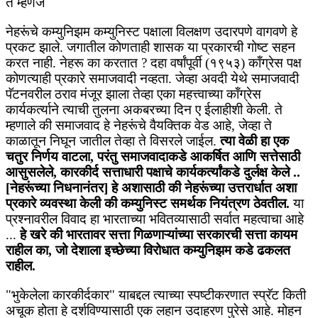
ते म्हणजे
नेहरूंचे कम्युनिझम कम्युनिस्ट पक्षाला विलक्षण उदारपणे वागवणे हे
प्रकट झाले. जगातील कोणताही शासक या प्रकारची गोष्ट सहन
करत नाही. नेहरू का करतात ? दहा वर्षांपूर्वी (१९५३) कॉंग्रेस पक्ष
कोणत्याही प्रकारे समाजवादी नव्हता. जेव्हा अवदी येथे समाजवादी
पॅटनवरील ठराव मंजूर झाला तेव्हा एका महत्त्वाच्या कॉंग्रेस
कार्यकर्त्याने त्याची तुलना अकबरच्या दिन ए ईलाहीशी केली. ते
म्हणाले की समाजवाद हे नेहरूंचे वैयक्तिक वेड आहे, जेव्हा ते
काळातून निघून जातील तेव्हा ते विसरले जाईल.
त्या वेळी हा एक
चतुर निर्णय वाटला, परंतु समाजवादाकडे आकर्षित आणि सत्तेसाठी
आसुसलेले, कारकीर्द सत्ताधारी पक्षाचे कार्यकर्त्यांकडे दुर्लक्ष केले ..
[नेहरूंच्या निधनानंतर] हे अशासाठी की नेहरूंच्या उत्तरार्धात अशा
प्रकारे व्यवस्था केली की कम्युनिस्ट समर्थक नियंत्रण ठेवतील.
या
प्रश्नावरील विवाद हा भारताच्या भवितव्यासाठी सर्वात महत्वाचा आहे
...
हे खरे की भारतावर सत्ता गिळणाऱ्यांच्या सरकारची सत्ता कायम
राहील का, जो देशाला इच्छेच्या विरोधात कम्युनिझम कडे ढकलत
राहील.
"भुकेलेला कारकीर्दकार" याबद्दल त्याच्या स्पष्टीकरणात स्प्रॅट किती
अचूक होता हे दर्शविण्यासाठी एक लहान उदाहरण पुरेसे आहे. मोहन