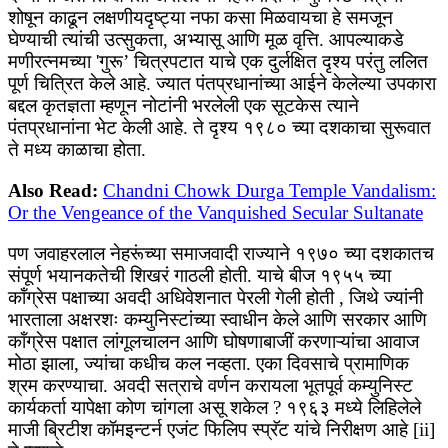
शोषून काढून लक्षणीयदृष्ट्या नफा कसा मिळवायचा हे समजून
घेण्याची त्यांची उत्सुकता, अभ्यासू आणि मूळ वृत्ति. आपल्याकडे
मणीरत्नमच्या 'गुरू’ चित्रपटात याचे एक दुर्लक्षित दृश्य परंतु ललित
पूर्ण चित्रित केले आहे. ज्यात पंतप्रधानांच्या आईने केलेल्या उपकारा
बद्दल कृतज्ञता म्हणून नोटांनी भरलेली एक सूटकेस त्याने
पंतप्रधानांना भेट केली आहे. ते दृश्य १९८० च्या दशकाचा सुरूवात
ते मध्य काळाचा होता.
Also Read:
Chandni Chowk Durga Temple Vandalism:
Or the Vengeance of the Vanquished Secular Sultanate
पण जवाहरलाल नेहरूंच्या समाजवादी राज्याने १९७० च्या दशकातच
संपूर्ण भयानकतेची शिखरं गाठली होती. याचे बीज १९५५ च्या
कॉंग्रेस पक्षाच्या अवदी अधिवेशनात पेरली गेली होती , जिथे ज्यांनी
भारताला अक्षरशः कम्युनिस्टांच्या स्वाधीन केले आणि सरकार आणि
कॉंग्रेस पक्षात लांगूलचालन आणि घोषणाबाजीं करणाऱ्यांचा आवाज
मोठा झाला, ज्यांचा कधीच कल नव्हता. एका दिवसाचे प्रामाणिक
श्रम करण्याचा. अवदी सत्राचे वर्णन करायला भूतपूर्व कम्युनिस्ट
कार्यकर्ता यापेक्षा कोण चांगला असू शकेल ? १९६३ मध्ये लिहिलेले
माजी ब्रिटीश कॉमइन्टर्न एजंट फिलिप स्प्रॅट यांचे निरीक्षण आहे [ii]