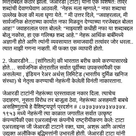
मित्राबद्दल कठोर झाला. जेआरडी [टाटा] यांना एक विशेषत: तीव्र
शब्दांची देवाणघेवाण आठवली. ‘नेहरू मला म्हणाले,“ नफा शब्दाचा
उल्लेख केला की मला घृणा येते. ” मी उत्तर दिले, “जवाहरलाल, मी
सार्वजनिक क्षेत्राच्या कार्यात नफा मिळवून देण्याच्या गरजेबद्दल बोलत
आह!” जवाहरलाल परत बोलले: “माझ्याशी कधीही नफा या शब्दाबद्दल
बोलू नकोस, हा एक गलिच्छ शब्द आहे.” नेहरू आर्थिक बाबींमध्ये
अज्ञानी होते आणि त्यांनी व्यवसायात समाजवादी तत्वांवर जोर धरला..
त्यात माझी गणना नव्हती. मी फक्त एक व्यापारी होतो.
2. जेआरडीने… [सांगितले] की भारतात बरीच कामे करण्यासारखे
होते… सार्वजनिक क्षेत्रातील सर्वात पूर्वीच्या उपक्रमांपैकी एक
असलेल्या , इंडियन रेअर अर्थस् लिमिटेड (भारतीय दुर्मिळ खनिज
संस्था) चे नेतृत्व करण्याची नेहरूंनी केलेली विनंती नाकारताना.
जेआरडी टाटांनी नेहरूंच्या प्रस्तावाला नकार दिला. त्याचेच
उदाहरण, नुसता विरोध तर बाजूला ठेवा, नेहरूंच्या असहमती बाबचे
असहिष्णुताचे हे वैशिष्ट्यपूर्ण प्रदर्शन # ८७३७३७४७३४७३७४.
१९५३ मध्ये नेहरूंनी त्या काळात जगातील सर्वात उत्कृष्ट
कंपन्यांपैकी एका एअरलाईन्स कंपनीचे राष्ट्रीयीकरण केले: टाटा
एअरलाइन्स जी जेआरडी टाटाने रक्त, घाम, अश्रू आणि अत्यंत
उद्युक्त अलौकिक बुद्धिमत्तांनी उभारली होती. जेआरडी टाटा यांनी