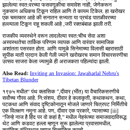
झालेल्या स्वत:वरच्या फसवणूकीचा समावेश नाही, जेणेकरून
नुकसान अधिकच टिकून राहिल आणि ते कायम टिकेल. हा खरोखर
एक चमत्कार आहे की सनातन सभ्यता या प्रचंड पातळीवरच्या
हल्ल्याला टिकून राहू शकली आहे ,जरी रक्तबंबाळ झाली तरी.
राजकीय व्यवस्थेने वरून लादलेल्या स्वत:चीच सेवा अशा
अस्वस्थतेचा तार्किक परिणाम व्यापक आणि वारंवार सामाजिक
अशांतता पसरवत होता. आणि यामुळे सिनेमाच्या विलासी बहरासाठी
सुपीक माती प्रदान केली गेली ज्याने खरोखरच समान विचारसरणीचा
उत्सव साजरा केला ज्यामुळे ही अराजकता पहिल्यांदा झाली.
Also Read:
Inviting an Invasion: Jawaharlal Nehru's
Tibetan Blunder
१९७५ मधील“ पंथ क्लासिक ”,दीवार (भींत) या वैचारिकसरणीचे
सर्वोच्च गौरव आहे. नि:संशय, दीवार हे कलाकृती, कथाकथन, कथा,
पटकथा आणि संवाद दृष्टिकोनातून मोजले जाणारे चित्रपट निर्मितीचे
एक विलक्षण नमुना आहे. पण, दीवार एक प्रकारे, प्यासाच्या [iii]
“जिन्हे नाज है हिंद पर वो कहां है,” मधील नेहरूंच्या समाजवादाविरूद्ध
थेट आणि कडवट हल्ला म्हणून सुरू झालेल्या प्रवासामधील,
क्रांतिक संधिस्थान म्हणून चिन्हांकित करतो.